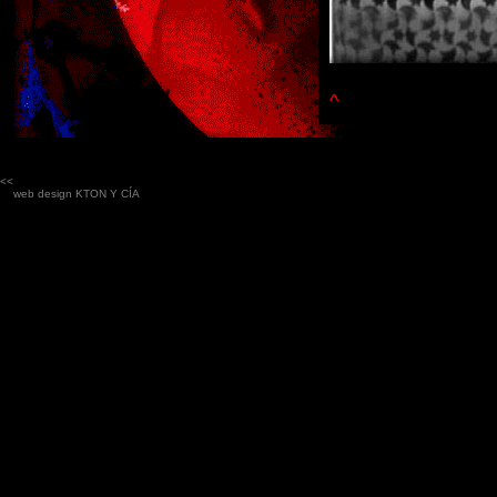
^
<<
web design
KTON Y CÍA