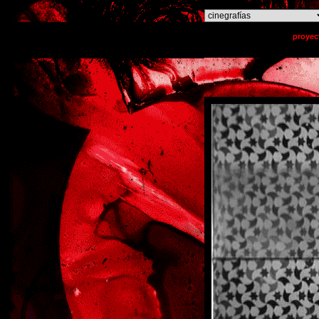
o
proyec