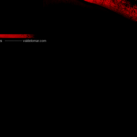
ts
-------------- valdelomar.com