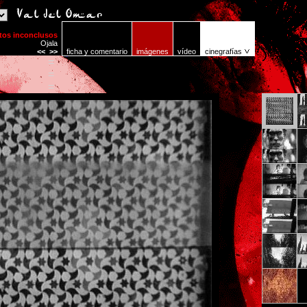
tos inconclusos
Ojala
<<
>>
ficha y comentario
imágenes
vídeo
cinegrafías
=
=
=