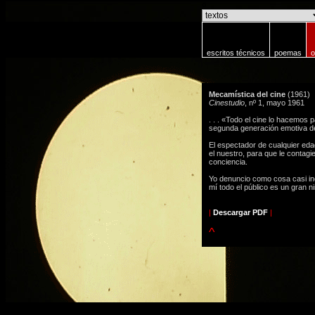
o
escritos técnicos
poemas
o
Mecamística del cine
(1961)
Cinestudio
, nº 1, mayo 1961
. . . «Todo el cine lo hacemos
segunda generación emotiva de
El espectador de cualquier ed
el nuestro, para que le contag
conciencia.
Yo denuncio como cosa casi ino
mí todo el público es un gran ni
|
Descargar PDF
|
^