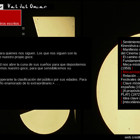
tros escritos
=
=
|
Sentimient
Kinestésica 
|
Manifiesto 
 para quienes nos siguen. Los que nos siguen son la
del Cinema 
 nuestro propio goce.
|
El camino d
|
Fundamenta
ad nos abre la cuna de sus sueños para que depositemos
|
Meca-místic
iemos nuestro goce, para que sensibilicemos su
(1959)
|
| Mecamístic
|
Relación ..
perante la clasificación del público por sus edades. Para
Festivales 
ño enamorado de lo extraordinario.» . . .
|
Clave místi
española (1
|
[A propósit
PLAT] (1972
|
Idea clave (
|
[miscelánea
web credi