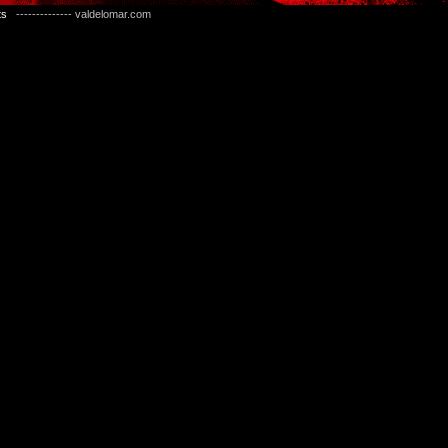
ts
-------------- valdelomar.com