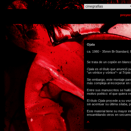
o
proyec
Ojala
ca. 1980 - 35mm Bi-Standard, B
Se trata de un copión en blanc
Ojala
es el título que anunció 
''un vértice y vórtice''– al
Trípt
Sin embargo, este montaje pare
más compleja al incorporar en 
Entre sus manuscritos se halló 
motivo poético: el que quiera ve
El título
Ojala
procede a su vez d
sin acentuar su última sílaba, 
Este material tiene su mayor i
ensamblando otros en secuencia
^