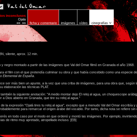
tos inconclusos
Ojala
<<
>>
ficha y comentario
imágenes
vídeo
cinegrafías
=
=
=
N, silente, aprox. 12 min.
o y negro montado a partir de las imágenes que Val del Omar filmó en Granada el año 1968.
para el film con el que pretendía culminar su obra y que había concebido como una especie de
ico Elemental de España
.
ce ser más bien un apunte, a la vez que una criba de imágenes, para una obra que, según l
su elaboración las técnicas PLAT.
también la siguiente anotación: ''A medio montar dejo El reloj al agua, un choquescope arábi
r a Dios abierto en Granada, que tire su reloj al agua.''
e la expresión ''Ojalá tires tu reloj al agua'', excepto que a menudo Val del Omar escribía y
probablemente para remarcar el origen árabe del vocablo. Por tanto, dicha nota se refiere sin 
nterés en todo caso por el modo en que ordenó y montó las imágenes. Por ejemplo, invirtien
s de ritmo muy apretado, atropellado incluso. [EB]