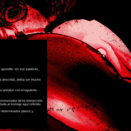
 apostilla –en sus palabras,
a describió, debía ser mucho
go-andaluz con el siguiente
 pronunciaba dicha interjección
duda al montaje aquí referido.
do determinados planos y