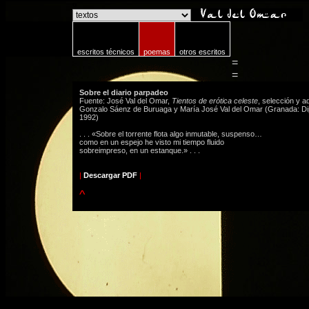
o
escritos técnicos
poemas
otros escritos
=
=
Sobre el diario parpadeo
Fuente: José Val del Omar,
Tientos de erótica celeste
, selección y a
Gonzalo Sáenz de Buruaga y María José Val del Omar (Granada: D
1992)
. . . «Sobre el torrente flota algo inmutable, suspenso…
como en un espejo he visto mi tiempo fluido
sobreimpreso, en un estanque.» . . .
|
Descargar PDF
|
^