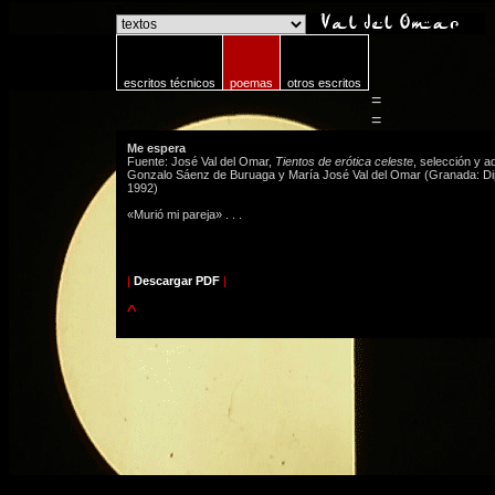
o
escritos técnicos
poemas
otros escritos
=
=
Me espera
Fuente: José Val del Omar,
Tientos de erótica celeste
, selección y a
Gonzalo Sáenz de Buruaga y María José Val del Omar (Granada: D
1992)
«Murió mi pareja» . . .
|
Descargar PDF
|
^