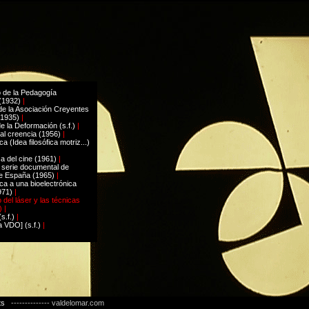
o de la Pedagogía
(1932)
|
de la Asociación Creyentes
(1935)
|
e la Deformación (s.f.)
|
l creencia (1956)
|
a (Idea filosófica motriz...)
a del cine (1961)
|
. serie documental de
de España (1965)
|
ca a una bioelectrónica
971)
|
o del láser y las técnicas
 |
s.f.)
|
 VDO] (s.f.)
|
ts
-------------- valdelomar.com