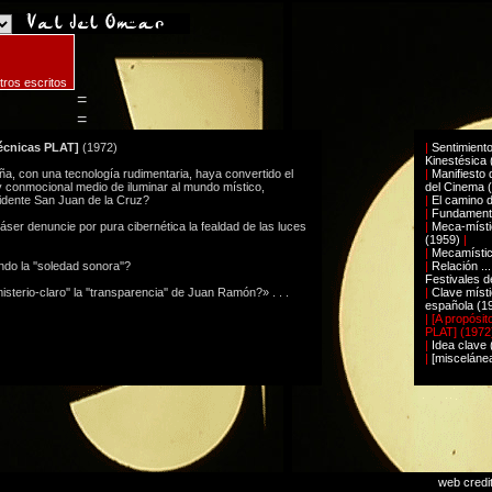
tros escritos
=
=
técnicas PLAT]
(1972)
|
Sentimient
Kinestésica 
ña, con una tecnología rudimentaria, haya convertido el
|
Manifiesto 
y conmocional medio de iluminar al mundo místico,
del Cinema 
ividente San Juan de la Cruz?
|
El camino d
|
Fundamenta
ser denuncie por pura cibernética la fealdad de las luces
|
Meca-místic
(1959)
|
|
Mecamístic
do la ''soledad sonora''?
|
Relación ..
Festivales 
sterio-claro'' la ''transparencia'' de Juan Ramón?» . . .
|
Clave místi
española (1
| [A propósit
PLAT] (1972)
|
Idea clave (
|
[miscelánea
web credi