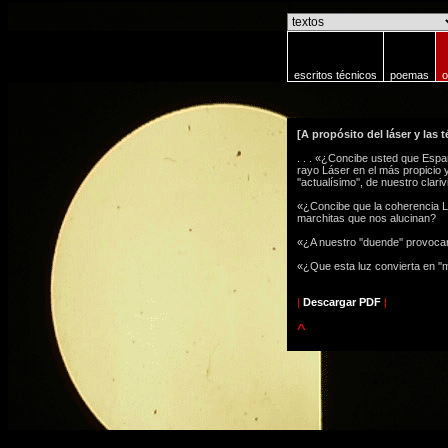
o
escritos técnicos
poemas
o
[A propósito del láser y las 
. . . «¿Concibe usted que Espa
rayo Láser en el más propicio 
''actualísimo'', de nuestro clar
«¿Concibe que la coherencia Lá
marchitas que nos alucinan?
«¿A nuestro ''duende'' provocan
«¿Que esta luz convierta en ''mi
|
Descargar PDF
|
^