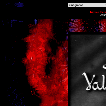
o
Triptico Ele
Agua