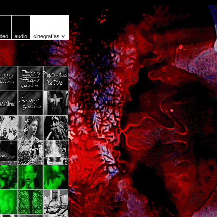
ídeo
audio
cinegrafías