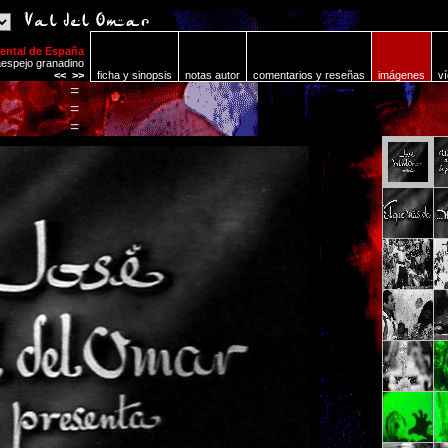
mental de España
espejo granadino
<<
>>
ficha y sinopsis
notas autor
comentarios y reseñas
imágenes
v
=
=
=