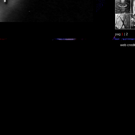
pag
1
|
2
web credi