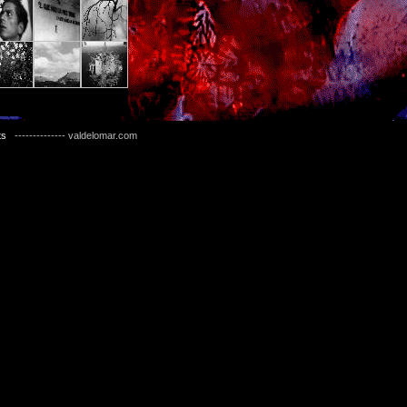
ts
-------------- valdelomar.com