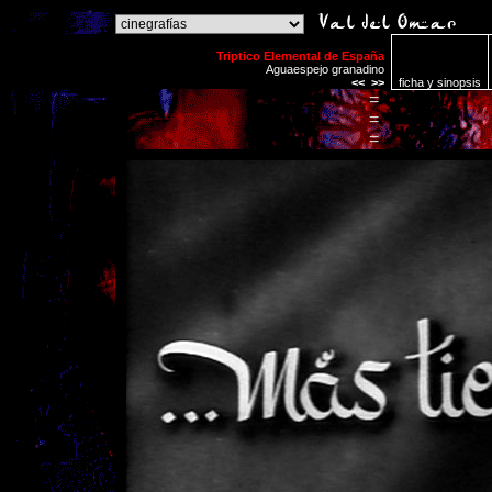
o
Triptico Elemental de España
Aguaespejo granadino
<<
>>
ficha y sinopsis
=
=
=