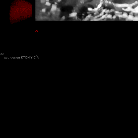
^
<<
web design
KTON Y CÍA