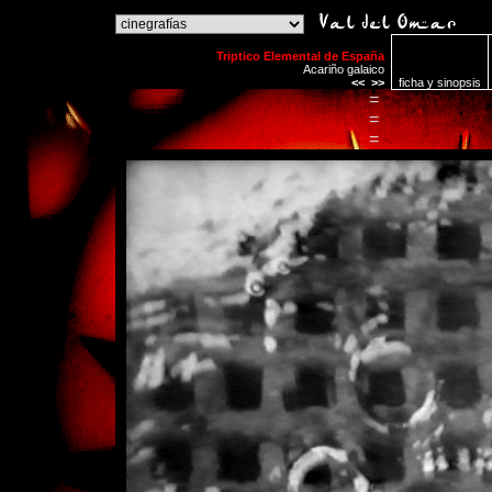
o
Triptico Elemental de España
Acariño galaico
<<
>>
ficha y sinopsis
=
=
=