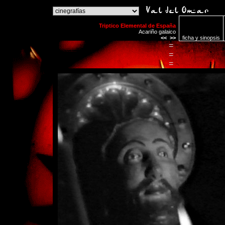
o
Triptico Elemental de España
Acariño galaico
<<
>>
ficha y sinopsis
=
=
=