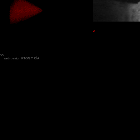
^
<<
web design
KTON Y CÍA