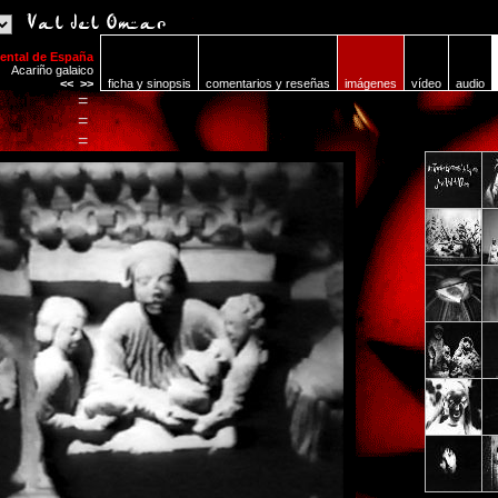
mental de España
Acariño galaico
<<
>>
ficha y sinopsis
comentarios y reseñas
imágenes
vídeo
audio
=
=
=