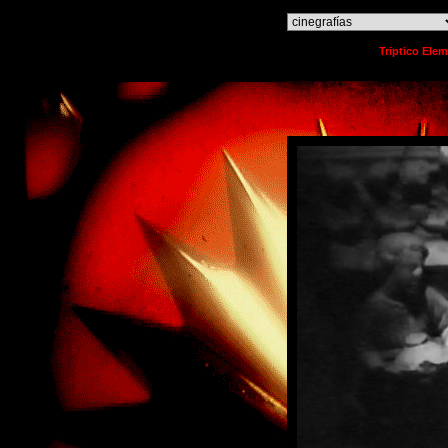
o
Triptico Ele