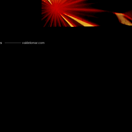
ts
-------------- valdelomar.com